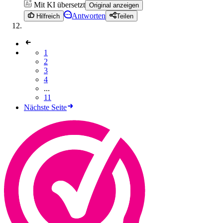
Mit KI übersetzt
Original anzeigen
Antworten
Hilfreich
Teilen
1
2
3
4
...
11
Nächste Seite