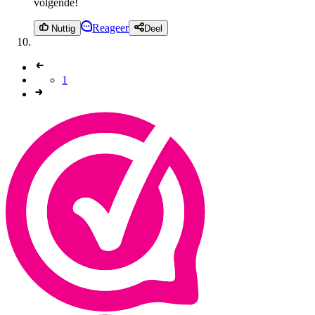
volgende!
Reageer
Nuttig
Deel
1