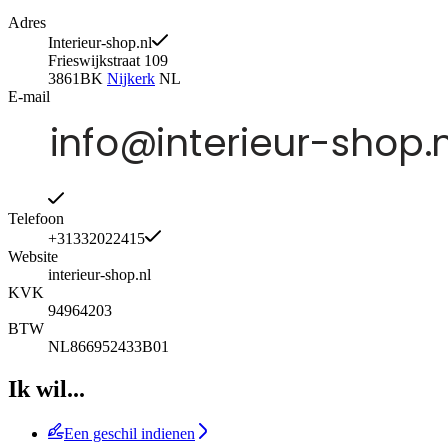
Adres
Interieur-shop.nl
Frieswijkstraat 109
3861BK
Nijkerk
NL
E-mail
Telefoon
+31332022415
Website
interieur-shop.nl
KVK
94964203
BTW
NL866952433B01
Ik wil...
Een geschil indienen