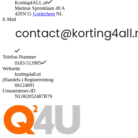
Korting4ALL.nl
Marinus Spronklaan 49 A
4205CG
Gorinchem
NL
E-Mail
Telefon-Nummer
0183-513995
Webseite
korting4all.nl
(Handels-) Registereintrag
66124891
Umsatzsteuer-ID
NL002052487B79