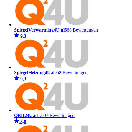
SpiegelVerwarming4U.nl
568 Bewertungen
9,3
SpiegelHeizung4U.de
58 Bewertungen
9,3
OBD24U.nl
1.097 Bewertungen
8,8