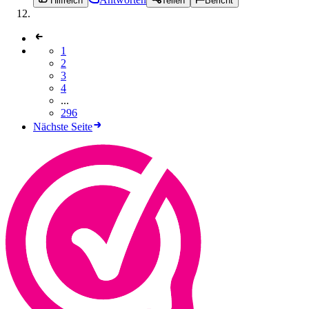
Hilfreich
Teilen
Bericht
1
2
3
4
...
296
Nächste Seite