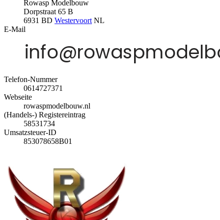
Rowasp Modelbouw
Dorpstraat 65 B
6931 BD
Westervoort
NL
E-Mail
Telefon-Nummer
0614727371
Webseite
rowaspmodelbouw.nl
(Handels-) Registereintrag
58531734
Umsatzsteuer-ID
853078658B01