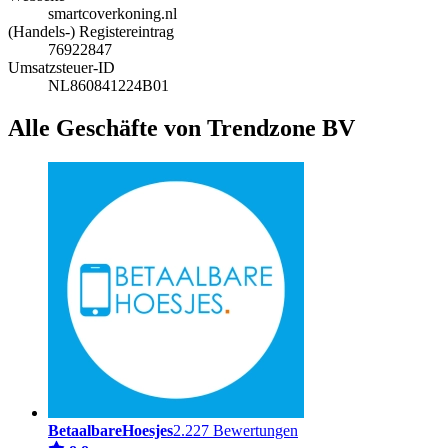
smartcoverkoning.nl
(Handels-) Registereintrag
76922847
Umsatzsteuer-ID
NL860841224B01
Alle Geschäfte von Trendzone BV
BetaalbareHoesjes
2.227 Bewertungen