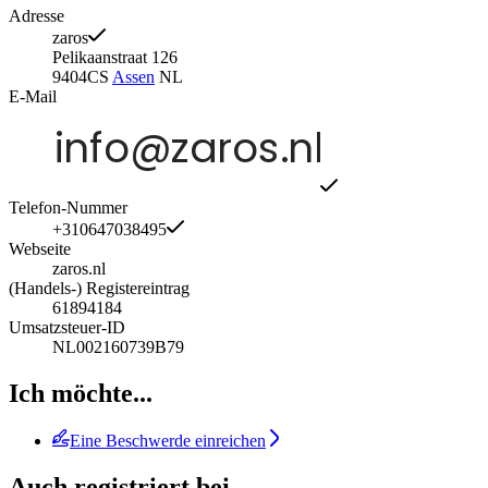
Adresse
zaros
Pelikaanstraat 126
9404CS
Assen
NL
E-Mail
Telefon-Nummer
+310647038495
Webseite
zaros.nl
(Handels-) Registereintrag
61894184
Umsatzsteuer-ID
NL002160739B79
Ich möchte...
Eine Beschwerde einreichen
Auch registriert bei